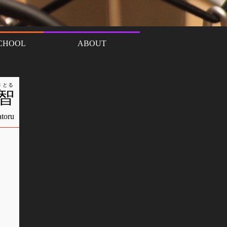
さとる
智
atoru