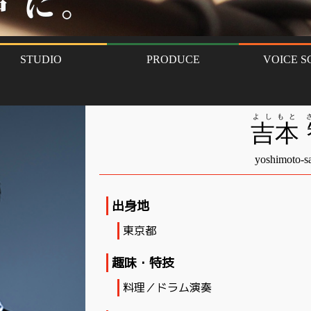
声
に。
よしもと
吉本
yoshimoto-s
出身地
東京都
趣味・特技
料理／ドラム演奏