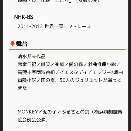
連続テレビ小説「こころ」（女教師役）
NHK-BS
2011-2012 世界一周ヨットレース
舞台
清水邦夫作品
悪童日記／哄笑／楽屋／愛の森／戯曲推理小説／
薔薇十字団渋谷組／イエスタデイ／エレジー/戯曲
冒険小説／雨の夏、30人のジュリエットが還って
きた
MONKEY／泥の子／ふるさとの詩（横浜演劇鑑賞
協会例会公演）