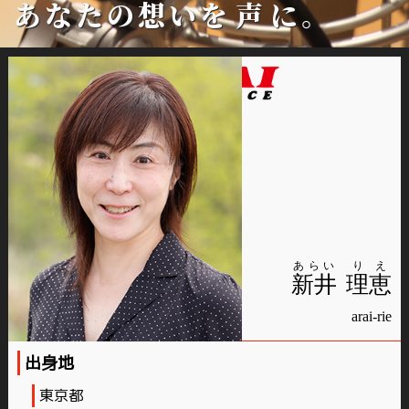
あなたの想いを
声
に。
あらい
りえ
新井
理恵
arai-rie
出身地
東京都